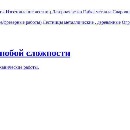
ты
Изготовление лестниц
Лазерная резка
Гибка металла
Сварочн
е/фрезерные работы)
Лестницы металлические , деревянные
Огр
любой сложности
ханические работы.