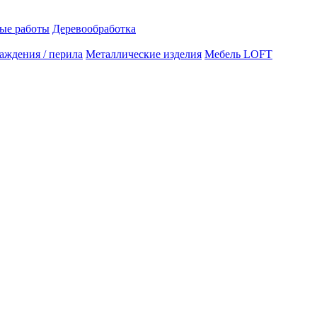
ые работы
Деревообработка
аждения / перила
Металлические изделия
Мебель LOFT